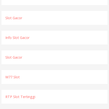
s
Slot Gacor
Info Slot Gacor
Slot Gacor
W77 Slot
RTP Slot Tertinggi