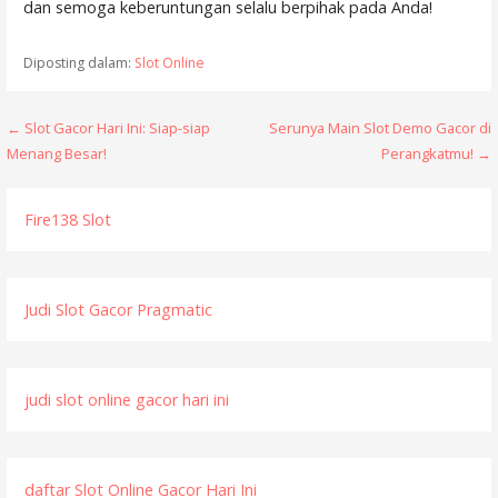
dan semoga keberuntungan selalu berpihak pada Anda!
Diposting dalam:
Slot Online
N
← Slot Gacor Hari Ini: Siap-siap
Serunya Main Slot Demo Gacor di
Menang Besar!
Perangkatmu! →
a
v
Fire138 Slot
i
g
Judi Slot Gacor Pragmatic
a
s
judi slot online gacor hari ini
i
p
o
daftar Slot Online Gacor Hari Ini