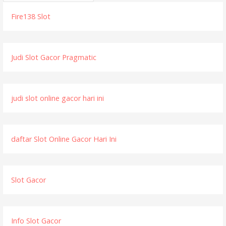
r
Fire138 Slot
i
u
n
Judi Slot Gacor Pragmatic
t
u
k
:
judi slot online gacor hari ini
daftar Slot Online Gacor Hari Ini
Slot Gacor
Info Slot Gacor