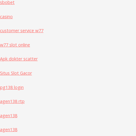
sbobet
casino
customer service w77
w77 slot online
Apk dokter scatter
Situs Slot Gacor
pg138 login
agen138 rtp
agen138
agen138