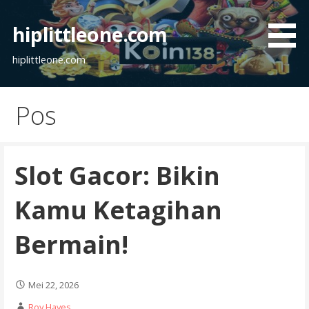
L
a
hiplittleone.com
n
g
hiplittleone.com
s
u
Pos
n
g
k
e
Slot Gacor: Bikin
k
o
Kamu Ketagihan
n
t
Bermain!
e
n
Mei 22, 2026
Roy Hayes