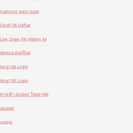
mahjong ways login
Devil138 Daftar
Live Draw HK Malam Ini
ทดลองเล่นสล็อต
King138 Login
King138 Login
ทางเข้า sbobet ใหม่ล่าสุด
sbobet
casino