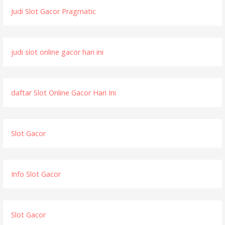
g
Judi Slot Gacor Pragmatic
a
s
judi slot online gacor hari ini
i
p
o
daftar Slot Online Gacor Hari Ini
s
Slot Gacor
Info Slot Gacor
Slot Gacor