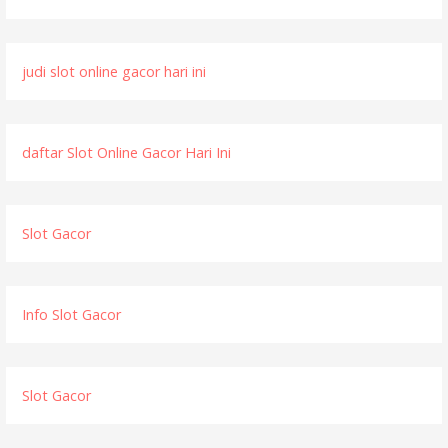
a
s
judi slot online gacor hari ini
i
p
o
daftar Slot Online Gacor Hari Ini
s
Slot Gacor
Info Slot Gacor
Slot Gacor