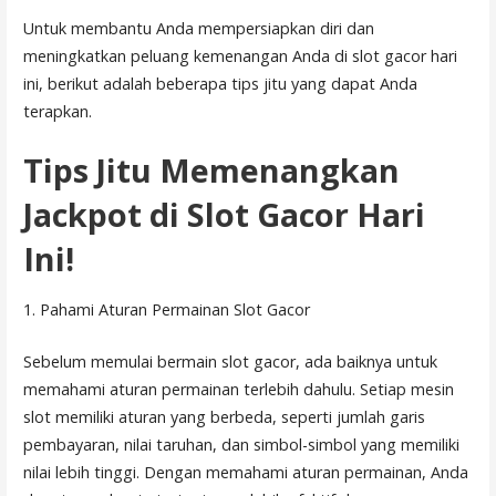
Untuk membantu Anda mempersiapkan diri dan
meningkatkan peluang kemenangan Anda di slot gacor hari
ini, berikut adalah beberapa tips jitu yang dapat Anda
terapkan.
Tips Jitu Memenangkan
Jackpot di Slot Gacor Hari
Ini!
1. Pahami Aturan Permainan Slot Gacor
Sebelum memulai bermain slot gacor, ada baiknya untuk
memahami aturan permainan terlebih dahulu. Setiap mesin
slot memiliki aturan yang berbeda, seperti jumlah garis
pembayaran, nilai taruhan, dan simbol-simbol yang memiliki
nilai lebih tinggi. Dengan memahami aturan permainan, Anda