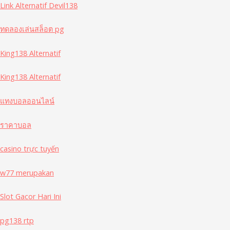
Link Alternatif Devil138
ทดลองเล่นสล็อต pg
King138 Alternatif
King138 Alternatif
แทงบอลออนไลน์
ราคาบอล
casino trực tuyến
w77 merupakan
Slot Gacor Hari Ini
pg138 rtp