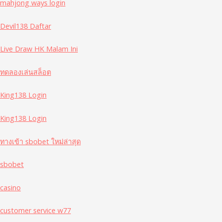
mahjong ways login
Devil138 Daftar
Live Draw HK Malam Ini
ทดลองเล่นสล็อต
King138 Login
King138 Login
ทางเข้า sbobet ใหม่ล่าสุด
sbobet
casino
customer service w77