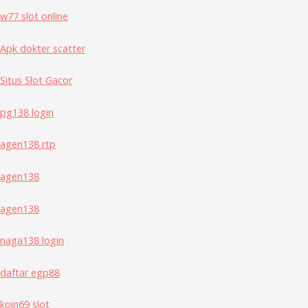
w77 slot online
Apk dokter scatter
Situs Slot Gacor
pg138 login
agen138 rtp
agen138
agen138
naga138 login
daftar egp88
koin69 slot