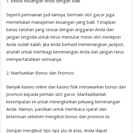
1. Kelola Keuangan Anda dengan Baik
Seperti permainan judi lainnya, bermain slot gacor juga
memerlukan manajemen keuangan yang baik. Tetapkan
batas taruhan yang sesuai dengan anggaran Anda dan
jangan tergoda untuk terus memutar mesin slot meskipun
Anda sudah kalah. Jika Anda berhasil memenangkan jackpot,
aturlah untuk membagi kemenangan Anda dan jangan terus
mempertaruhkan semuanya.
2. Manfaatkan Bonus dan Promosi
Banyak kasino online dan kasino fisik menawarkan bonus dan
promosi kepada pemain slot gacor. Manfaatkanlah
kesempatan ini untuk meningkatkan peluang kemenangan
Anda. Namun, pastikan untuk membaca syarat dan
ketentuan sebelum mengikuti bonus dan promosi ini.
Dengan mengikuti tips-tips jitu di atas, Anda dapat