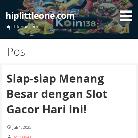
L
a
hiplittleone.com
n
g
hiplittleone.com
s
u
Pos
n
g
k
e
Siap-siap Menang
k
o
Besar dengan Slot
n
t
Gacor Hari Ini!
e
n
Juli 1, 2025
Roy Hayes