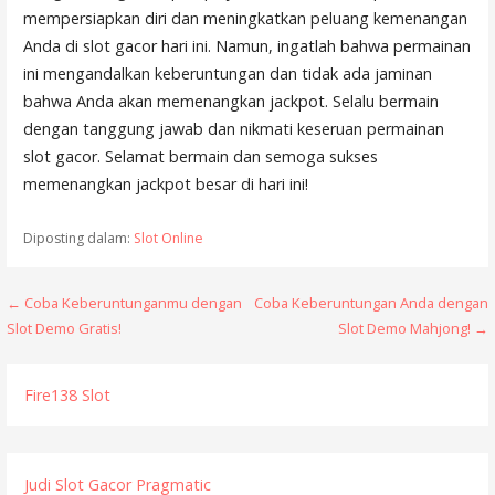
mempersiapkan diri dan meningkatkan peluang kemenangan
Anda di slot gacor hari ini. Namun, ingatlah bahwa permainan
ini mengandalkan keberuntungan dan tidak ada jaminan
bahwa Anda akan memenangkan jackpot. Selalu bermain
dengan tanggung jawab dan nikmati keseruan permainan
slot gacor. Selamat bermain dan semoga sukses
memenangkan jackpot besar di hari ini!
Diposting dalam:
Slot Online
N
← Coba Keberuntunganmu dengan
Coba Keberuntungan Anda dengan
Slot Demo Gratis!
Slot Demo Mahjong! →
a
v
Fire138 Slot
i
g
Judi Slot Gacor Pragmatic