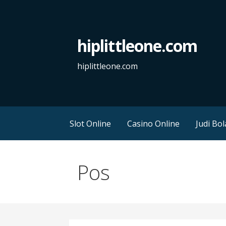
Langsung
ke
konten
hiplittleone.com
hiplittleone.com
Slot Online
Casino Online
Judi Bol
Pos