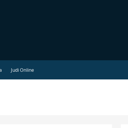
a
Judi Online