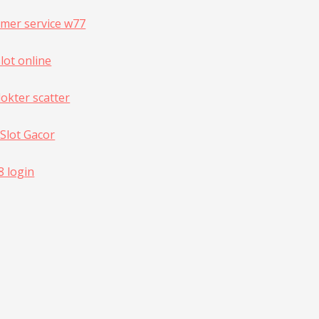
mer service w77
lot online
okter scatter
 Slot Gacor
 login