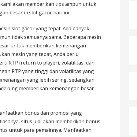
ni, kami akan memberikan tips ampun untuk
besar di slot gacor hari ini.
esin slot gacor yang tepat. Ada banyak
 namun tidak semuanya sama. Beberapa mesin
 besar untuk memberikan kemenangan
ukan mesin yang tepat, Anda perlu
i RTP (return to player), volatilitas, dan
gan RTP yang tinggi dan volatilitas yang
menangan yang lebih sering, sedangkan
 cenderung memberikan kemenangan besar
emanfaatkan bonus dan promosi yang
. Biasanya, situs judi akan memberikan bonus
bonus untuk para pemainnya. Manfaatkan