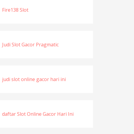
Fire138 Slot
Judi Slot Gacor Pragmatic
judi slot online gacor hari ini
daftar Slot Online Gacor Hari Ini