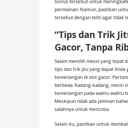
bonus tersebut untuk meningka
permainan. Namun, pastikan unt
tersebut dengan teliti agar tidak
“Tips dan Trik Ji
Gacor, Tanpa Rib
Selain memilih mesin yang tepat
tips dan trik jitu yang dapat An
kemenangan di slot gacor. Pertam
berbeda. Kadang-kadang, mesin s
kemenangan pada waktu-waktu tert
Meskipun tidak ada jaminan bahwa 
salahnya untuk mencoba.
Selain itu, pastikan untuk memba