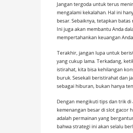
Jangan tergoda untuk terus menin
mengalami kekalahan. Hal ini ha
besar. Sebaiknya, tetapkan batas
Ini juga akan membantu Anda dal
mempertahankan keuangan Anda
Terakhir, jangan lupa untuk beri
yang cukup lama. Terkadang, ketik
istirahat, kita bisa kehilangan 
buruk. Sesekali beristirahat dan 
sebagai hiburan, bukan hanya t
Dengan mengikuti tips dan trik di
kemenangan besar di slot gacor h
adalah permainan yang bergantun
bahwa strategi ini akan selalu be