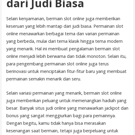
dari Judi Biasa
Selain kenyamanan, bermain slot online juga memberikan
keseruan yang lebih mantap dari judi biasa. Permainan slot
online menawarkan berbagai tema dan varian permainan
yang berbeda, mulai dari tema klasik hingga tema modern
yang menarik. Hal ini membuat pengalaman bermain slot
online menjadi lebih berwarna dan tidak monoton. Selain itu,
para pengembang permainan slot online juga terus
berinovasi untuk menciptakan fitur-fitur baru yang membuat
permainan semakin menarik dan seru.
Selain variasi permainan yang menarik, bermain slot online
juga memberikan peluang untuk memenangkan hadiah yang
besar. Banyak situs judi online yang menawarkan jackpot dan
bonus yang sangat menggiurkan bagi para pemainnya.
Dengan begitu, kamu tidak hanya bisa merasakan
kesenangan saat bermain, tetapi juga berpeluang untuk