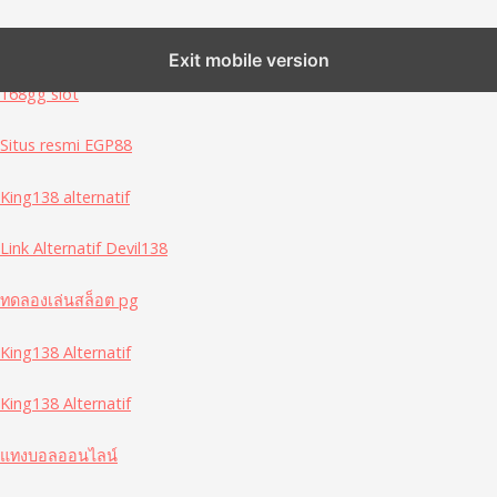
APi
Exit mobile version
168gg slot
Situs resmi EGP88
King138 alternatif
Link Alternatif Devil138
ทดลองเล่นสล็อต pg
King138 Alternatif
King138 Alternatif
แทงบอลออนไลน์