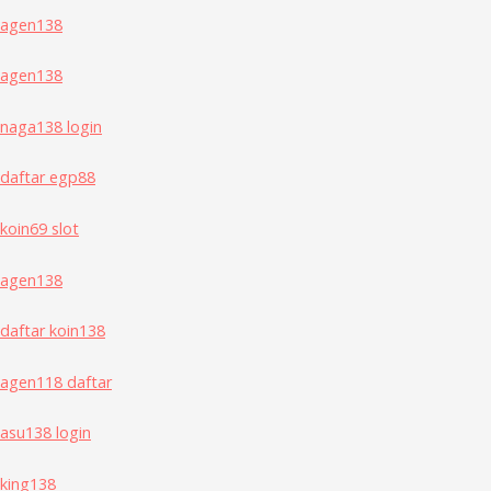
agen138
agen138
naga138 login
daftar egp88
koin69 slot
agen138
daftar koin138
agen118 daftar
asu138 login
king138