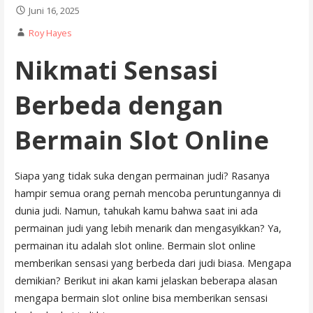
Juni 16, 2025
Roy Hayes
Nikmati Sensasi
Berbeda dengan
Bermain Slot Online
Siapa yang tidak suka dengan permainan judi? Rasanya
hampir semua orang pernah mencoba peruntungannya di
dunia judi. Namun, tahukah kamu bahwa saat ini ada
permainan judi yang lebih menarik dan mengasyikkan? Ya,
permainan itu adalah slot online. Bermain slot online
memberikan sensasi yang berbeda dari judi biasa. Mengapa
demikian? Berikut ini akan kami jelaskan beberapa alasan
mengapa bermain slot online bisa memberikan sensasi