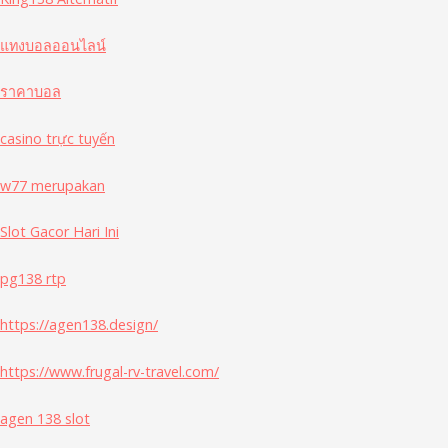
แทงบอลออนไลน์
ราคาบอล
casino trực tuyến
w77 merupakan
Slot Gacor Hari Ini
pg138 rtp
https://agen138.design/
https://www.frugal-rv-travel.com/
agen 138 slot