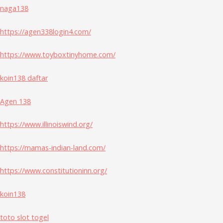
naga138
https://agen338login4.com/
https://www.toyboxtinyhome.com/
koin138 daftar
Agen 138
https://www.illinoiswind.org/
https://mamas-indian-land.com/
https://www.constitutioninn.org/
koin138
toto slot togel