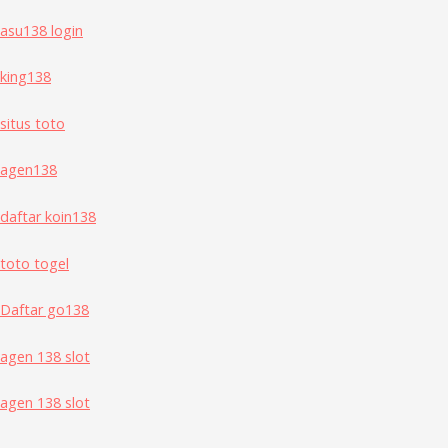
asu138 login
king138
situs toto
agen138
daftar koin138
toto togel
Daftar go138
agen 138 slot
agen 138 slot