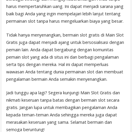
harus mempertaruhkan uang. Ini dapat menjadi sarana yang
baik bagi Anda yang ingin mempelajari lebih lanjut tentang
permainan slot tanpa harus mengeluarkan biaya yang besar.
Tidak hanya menyenangkan, bermain slot gratis di Main Slot
Gratis juga dapat menjadi ajang untuk bersosialisasi dengan
pemain lain. Anda dapat bergabung dengan komunitas
pemain slot yang ada di situs ini dan berbagi pengalaman
serta tips dengan mereka. Hal ini dapat memperluas
wawasan Anda tentang dunia permainan slot dan membuat
pengalaman bermain Anda semakin menyenangkan.
Jadi tunggu apa lagi? Segera kunjungi Main Slot Gratis dan
nikmati keseruan tanpa batas dengan bermain slot secara
gratis. Jangan lupa untuk membagikan pengalaman Anda
kepada teman-teman Anda sehingga mereka juga dapat
merasakan keseruan yang sama. Selamat bermain dan
semoga beruntung!