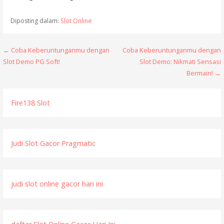
Diposting dalam:
Slot Online
N
← Coba Keberuntunganmu dengan
Coba Keberuntunganmu dengan
Slot Demo PG Soft!
Slot Demo: Nikmati Sensasi
a
Bermain! →
v
i
Fire138 Slot
g
a
Judi Slot Gacor Pragmatic
s
i
judi slot online gacor hari ini
p
o