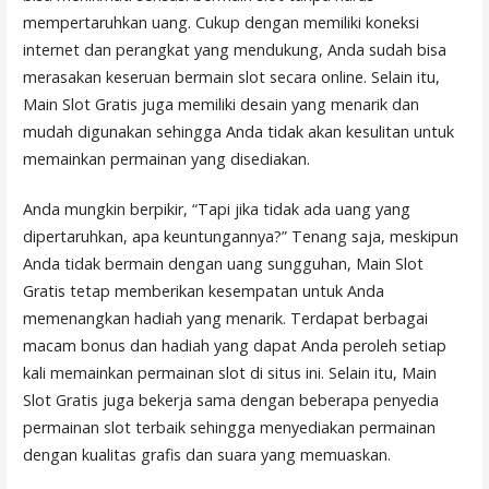
mempertaruhkan uang. Cukup dengan memiliki koneksi
internet dan perangkat yang mendukung, Anda sudah bisa
merasakan keseruan bermain slot secara online. Selain itu,
Main Slot Gratis juga memiliki desain yang menarik dan
mudah digunakan sehingga Anda tidak akan kesulitan untuk
memainkan permainan yang disediakan.
Anda mungkin berpikir, “Tapi jika tidak ada uang yang
dipertaruhkan, apa keuntungannya?” Tenang saja, meskipun
Anda tidak bermain dengan uang sungguhan, Main Slot
Gratis tetap memberikan kesempatan untuk Anda
memenangkan hadiah yang menarik. Terdapat berbagai
macam bonus dan hadiah yang dapat Anda peroleh setiap
kali memainkan permainan slot di situs ini. Selain itu, Main
Slot Gratis juga bekerja sama dengan beberapa penyedia
permainan slot terbaik sehingga menyediakan permainan
dengan kualitas grafis dan suara yang memuaskan.