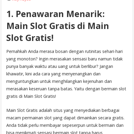
1. Penawaran Menarik:
Main Slot Gratis di Main
Slot Gratis!
Pernahkah Anda merasa bosan dengan rutinitas sehari-hari
yang monoton? Ingin merasakan sensasi baru namun tidak
punya banyak waktu atau uang untuk berlibur? Jangan
khawatir, kini ada cara yang menyenangkan dan
menguntungkan untuk menghilangkan kejenuhan dan
merasakan keseruan tanpa batas. Yaitu dengan bermain slot
gratis di Main Slot Gratis!
Main Slot Gratis adalah situs yang menyediakan berbagai
macam permainan slot yang dapat dimainkan secara gratis.
Anda tidak perlu membayar sepeserpun untuk bermain dan
bisa menikmati sensasi bermain slot tanpa harus