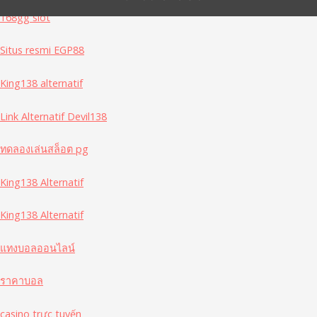
168gg slot
Situs resmi EGP88
King138 alternatif
Link Alternatif Devil138
ทดลองเล่นสล็อต pg
King138 Alternatif
King138 Alternatif
แทงบอลออนไลน์
ราคาบอล
casino trực tuyến