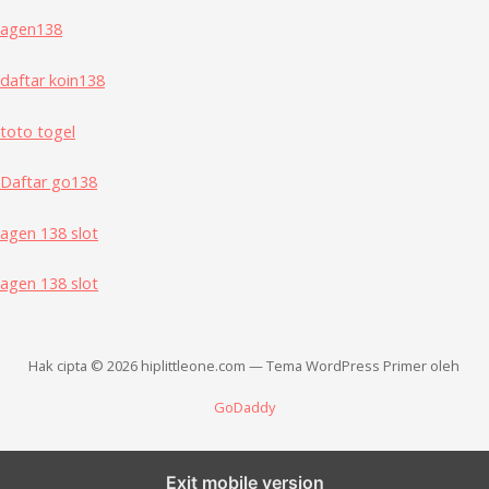
agen138
daftar koin138
toto togel
Daftar go138
agen 138 slot
agen 138 slot
Hak cipta © 2026 hiplittleone.com — Tema WordPress Primer oleh
GoDaddy
APi
Exit mobile version