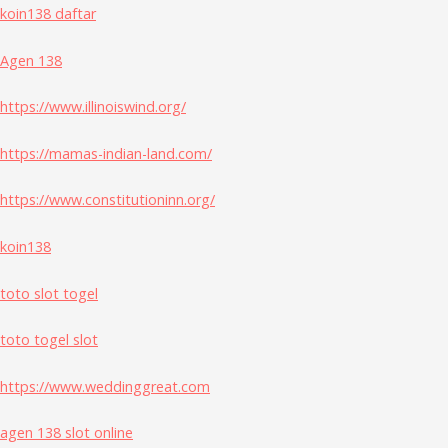
koin138 daftar
Agen 138
https://www.illinoiswind.org/
https://mamas-indian-land.com/
https://www.constitutioninn.org/
koin138
toto slot togel
toto togel slot
https://www.weddinggreat.com
agen 138 slot online