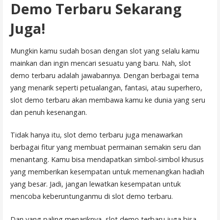
Demo Terbaru Sekarang
Juga!
Mungkin kamu sudah bosan dengan slot yang selalu kamu
mainkan dan ingin mencari sesuatu yang baru. Nah, slot
demo terbaru adalah jawabannya. Dengan berbagai tema
yang menarik seperti petualangan, fantasi, atau superhero,
slot demo terbaru akan membawa kamu ke dunia yang seru
dan penuh kesenangan.
Tidak hanya itu, slot demo terbaru juga menawarkan
berbagai fitur yang membuat permainan semakin seru dan
menantang. Kamu bisa mendapatkan simbol-simbol khusus
yang memberikan kesempatan untuk memenangkan hadiah
yang besar. Jadi, jangan lewatkan kesempatan untuk
mencoba keberuntunganmu di slot demo terbaru.
Dan yang paling menariknya, slot demo terbaru juga bisa