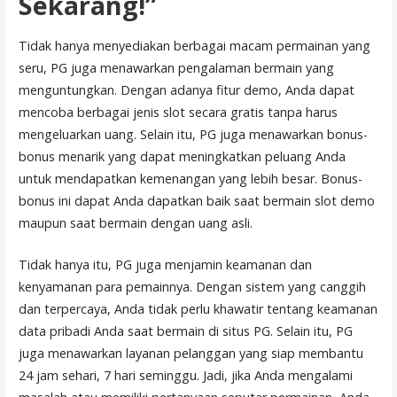
Sekarang!”
Tidak hanya menyediakan berbagai macam permainan yang
seru, PG juga menawarkan pengalaman bermain yang
menguntungkan. Dengan adanya fitur demo, Anda dapat
mencoba berbagai jenis slot secara gratis tanpa harus
mengeluarkan uang. Selain itu, PG juga menawarkan bonus-
bonus menarik yang dapat meningkatkan peluang Anda
untuk mendapatkan kemenangan yang lebih besar. Bonus-
bonus ini dapat Anda dapatkan baik saat bermain slot demo
maupun saat bermain dengan uang asli.
Tidak hanya itu, PG juga menjamin keamanan dan
kenyamanan para pemainnya. Dengan sistem yang canggih
dan terpercaya, Anda tidak perlu khawatir tentang keamanan
data pribadi Anda saat bermain di situs PG. Selain itu, PG
juga menawarkan layanan pelanggan yang siap membantu
24 jam sehari, 7 hari seminggu. Jadi, jika Anda mengalami