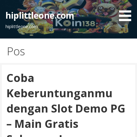
L
a
hiplittleone.com
n
g
hiplittleone.com
s
u
Pos
n
g
k
e
Coba
k
o
Keberuntunganmu
n
t
dengan Slot Demo PG
e
n
– Main Gratis