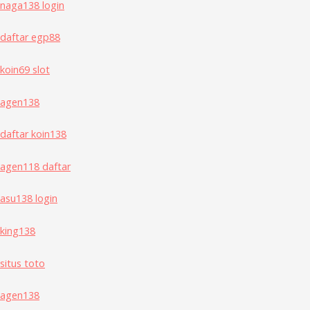
naga138 login
daftar egp88
koin69 slot
agen138
daftar koin138
agen118 daftar
asu138 login
king138
situs toto
agen138