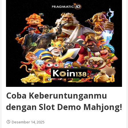
Coba Keberuntunganmu
dengan Slot Demo Mahjong!
Desember 14, 2025