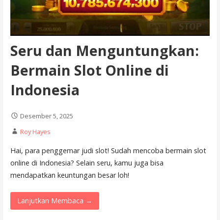
Seru dan Menguntungkan:
Bermain Slot Online di
Indonesia
Desember 5, 2025
Roy Hayes
Hai, para penggemar judi slot! Sudah mencoba bermain slot
online di Indonesia? Selain seru, kamu juga bisa
mendapatkan keuntungan besar loh!
Lanjutkan Membaca →