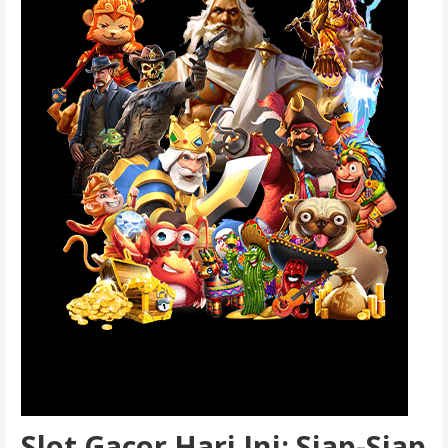
Slot Gacor Hari Ini: Siap-Siap