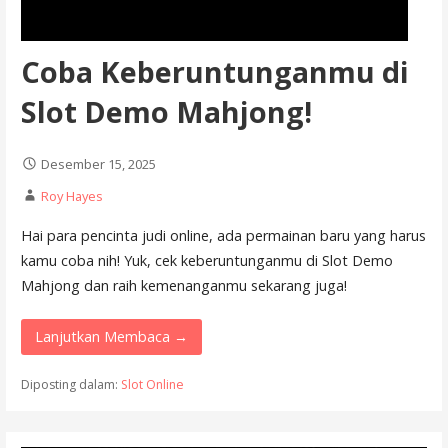
Coba Keberuntunganmu di
Slot Demo Mahjong!
Desember 15, 2025
Roy Hayes
Hai para pencinta judi online, ada permainan baru yang harus
kamu coba nih! Yuk, cek keberuntunganmu di Slot Demo
Mahjong dan raih kemenanganmu sekarang juga!
Lanjutkan Membaca →
Diposting dalam:
Slot Online