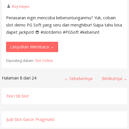
Roy Hayes
Penasaran ingin mencoba keberuntunganmu? Yuk, cobain
slot demo PG Soft yang seru dan menghibur! Siapa tahu bisa
dapet jackpot! 😎 #slotdemo #PGSoft #keberunt
Lanjutkan Membaca →
Diposting dalam:
Slot Online
N
Halaman 8 dari 24
← Sebelumnya
Berikutnya →
a
Fire138 Slot
v
i
Judi Slot Gacor Pragmatic
g