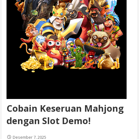
Cobain Keseruan Mahjong
dengan Slot Demo!
Desember 7, 2025