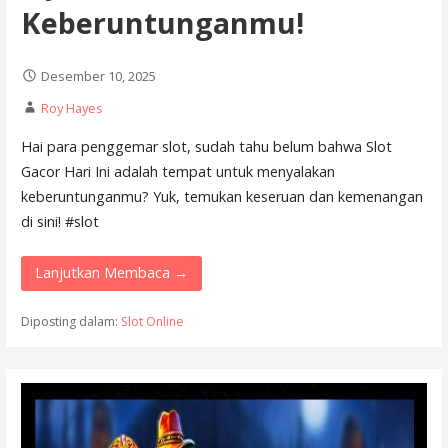
Keberuntunganmu!
Desember 10, 2025
Roy Hayes
Hai para penggemar slot, sudah tahu belum bahwa Slot
Gacor Hari Ini adalah tempat untuk menyalakan
keberuntunganmu? Yuk, temukan keseruan dan kemenangan
di sini! #slot
Lanjutkan Membaca →
Diposting dalam:
Slot Online