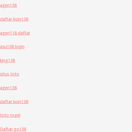
agen138
daftar koin138
agen118 daftar
asu138 login
king138
situs toto
agen138
daftar koin138
toto togel
Daftar go138