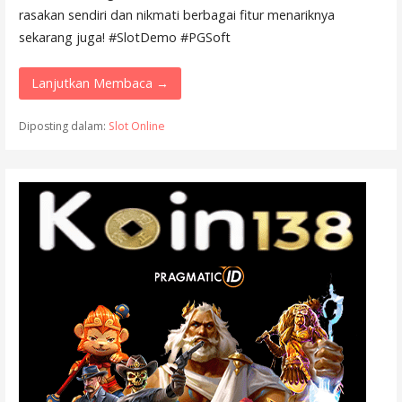
rasakan sendiri dan nikmati berbagai fitur menariknya
sekarang juga! #SlotDemo #PGSoft
Lanjutkan Membaca →
Diposting dalam:
Slot Online