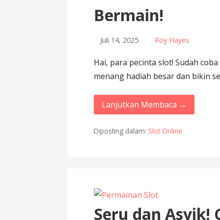
Bermain!
Juli 14, 2025
Roy Hayes
Hai, para pecinta slot! Sudah coba 
menang hadiah besar dan bikin se
Lanjutkan Membaca →
Diposting dalam:
Slot Online
Seru dan Asyik!