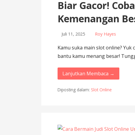
Biar Gacor! Cob
Kemenangan Be
Juli 11, 2025
Roy Hayes
Kamu suka main slot online? Yuk c
bantu kamu menang besar! Tunggu
Lanjutkan Membaca →
Diposting dalam:
Slot Online