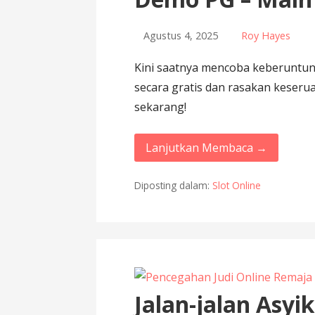
Agustus 4, 2025
Roy Hayes
Kini saatnya mencoba keberuntu
secara gratis dan rasakan keseru
sekarang!
Lanjutkan Membaca →
Diposting dalam:
Slot Online
Jalan-jalan Asyik