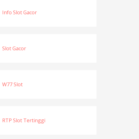
Info Slot Gacor
Slot Gacor
W77 Slot
RTP Slot Tertinggi