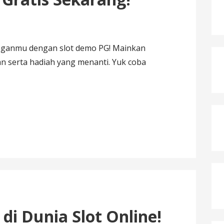
nganmu dengan slot demo PG! Mainkan
an serta hadiah yang menanti. Yuk coba
 di Dunia Slot Online!