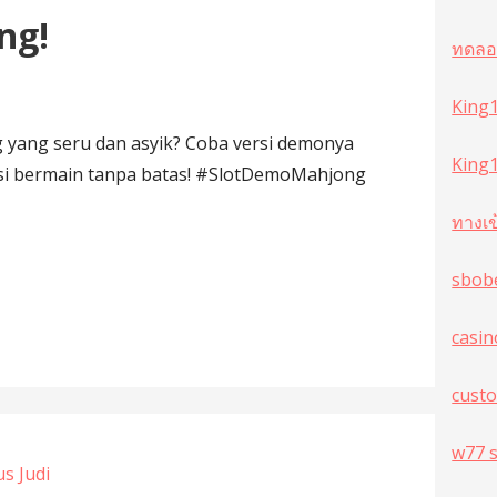
ng!
ทดลอ
King
yang seru dan asyik? Coba versi demonya
King
si bermain tanpa batas! #SlotDemoMahjong
ทางเข
sbob
casin
custo
w77 s