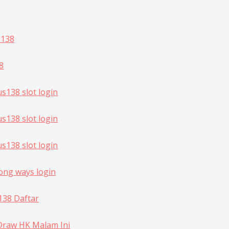
 138
8
s138 slot login
s138 slot login
s138 slot login
ong ways login
138 Daftar
Draw HK Malam Ini