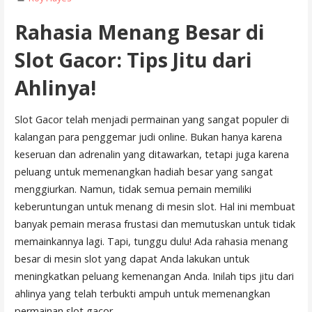
Rahasia Menang Besar di
Slot Gacor: Tips Jitu dari
Ahlinya!
Slot Gacor telah menjadi permainan yang sangat populer di
kalangan para penggemar judi online. Bukan hanya karena
keseruan dan adrenalin yang ditawarkan, tetapi juga karena
peluang untuk memenangkan hadiah besar yang sangat
menggiurkan. Namun, tidak semua pemain memiliki
keberuntungan untuk menang di mesin slot. Hal ini membuat
banyak pemain merasa frustasi dan memutuskan untuk tidak
memainkannya lagi. Tapi, tunggu dulu! Ada rahasia menang
besar di mesin slot yang dapat Anda lakukan untuk
meningkatkan peluang kemenangan Anda. Inilah tips jitu dari
ahlinya yang telah terbukti ampuh untuk memenangkan
permainan slot gacor.