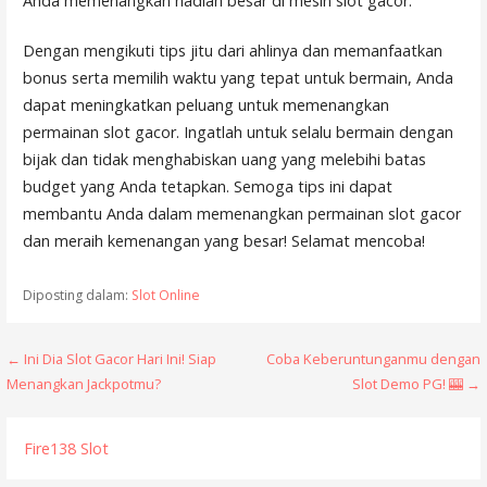
Anda memenangkan hadiah besar di mesin slot gacor.
Dengan mengikuti tips jitu dari ahlinya dan memanfaatkan
bonus serta memilih waktu yang tepat untuk bermain, Anda
dapat meningkatkan peluang untuk memenangkan
permainan slot gacor. Ingatlah untuk selalu bermain dengan
bijak dan tidak menghabiskan uang yang melebihi batas
budget yang Anda tetapkan. Semoga tips ini dapat
membantu Anda dalam memenangkan permainan slot gacor
dan meraih kemenangan yang besar! Selamat mencoba!
Diposting dalam:
Slot Online
N
← Ini Dia Slot Gacor Hari Ini! Siap
Coba Keberuntunganmu dengan
Menangkan Jackpotmu?
Slot Demo PG! 🎰 →
a
v
Fire138 Slot
i