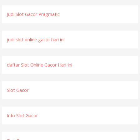
g
Judi Slot Gacor Pragmatic
a
s
judi slot online gacor hari ini
i
p
o
daftar Slot Online Gacor Hari Ini
s
Slot Gacor
Info Slot Gacor