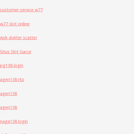
customer service w77
w77 slot online
Apk dokter scatter
Situs Slot Gacor
pg138 login
agen138 rtp
agen138
agen138
naga138 login