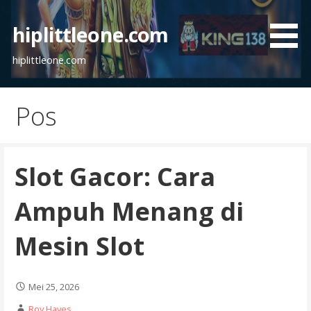
L
a
hiplittleone.com
n
g
hiplittleone.com
s
u
Pos
n
g
k
e
Slot Gacor: Cara
k
o
Ampuh Menang di
n
t
Mesin Slot
e
n
Mei 25, 2026
Roy Hayes