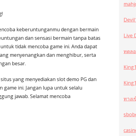
mahj
g!
Devil
mencoba keberuntunganmu dengan bermain
Live 
euntungan dan sensasi bermain tanpa batas
n untuk tidak mencoba game ini. Anda dapat
ทดลอ
 yang menyenangkan dan menghibur, serta
ngan besar.
King
 situs yang menyediakan slot demo PG dan
King
 game ini. Jangan lupa untuk selalu
nggung jawab. Selamat mencoba
ทางเข
sbob
casin