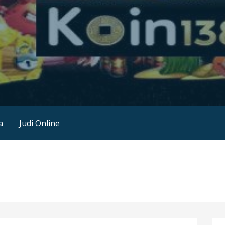
a
Judi Online