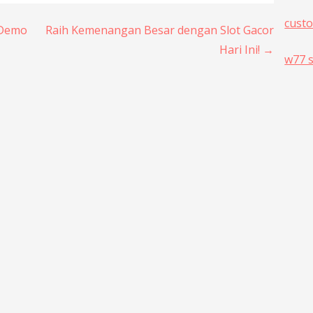
custo
 Demo
Raih Kemenangan Besar dengan Slot Gacor
Hari Ini! →
w77 s