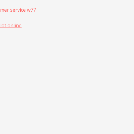
mer service w77
lot online