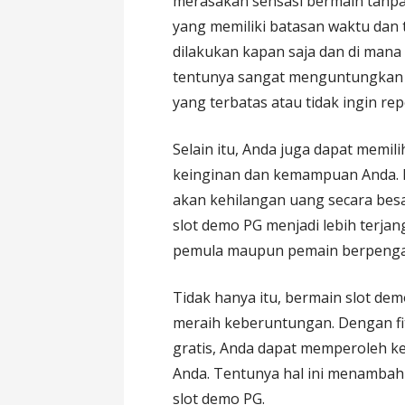
merasakan sensasi bermain tanpa b
yang memiliki batasan waktu dan 
dilakukan kapan saja dan di mana 
tentunya sangat menguntungkan 
yang terbatas atau tidak ingin rep
Selain itu, Anda juga dapat memil
keinginan dan kemampuan Anda. D
akan kehilangan uang secara bes
slot demo PG menjadi lebih terja
pemula maupun pemain berpeng
Tidak hanya itu, bermain slot d
meraih keberuntungan. Dengan fitu
gratis, Anda dapat memperoleh 
Anda. Tentunya hal ini menamba
slot demo PG.