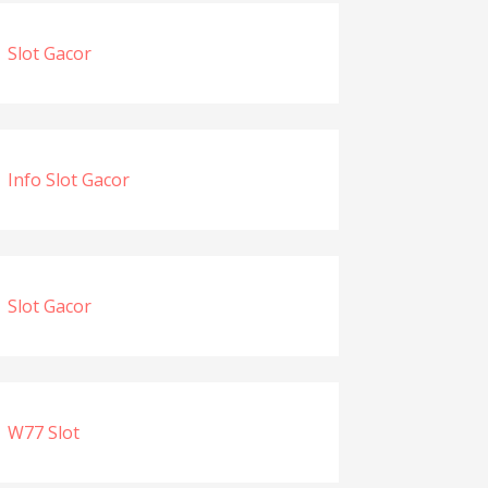
Slot Gacor
Info Slot Gacor
Slot Gacor
W77 Slot