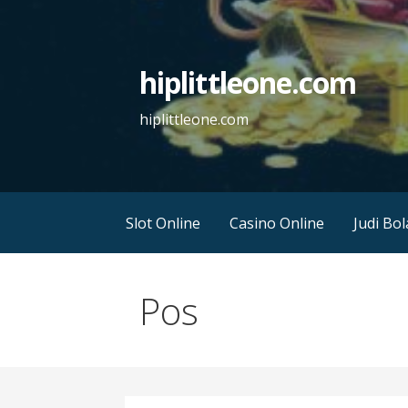
Langsung
ke
konten
hiplittleone.com
hiplittleone.com
Slot Online
Casino Online
Judi Bol
Pos