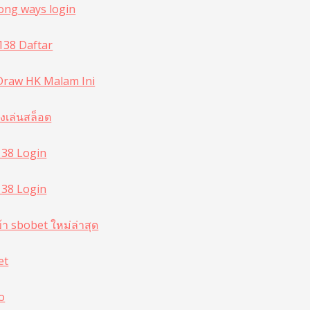
ong ways login
138 Daftar
Draw HK Malam Ini
งเล่นสล็อต
138 Login
138 Login
้า sbobet ใหม่ล่าสุด
et
o