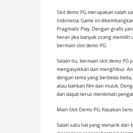
Slot demo PG merupakan salah sat
Indonesia. Game ini dikembangkan
Pragmatic Play. Dengan grafis yang
heran jika banyak orang memilih
bermain slot demo PG.
Selain itu, bermain slot demo P
mengasyikkan dan menghibur. An
dengan tema yang berbeda-beda, s
atau bahkan film dan musik. Deng
dan dapat terus menikmati penga
Main Slot Demo PG: Rasakan Sens
Salah satu hal yang menarik dari