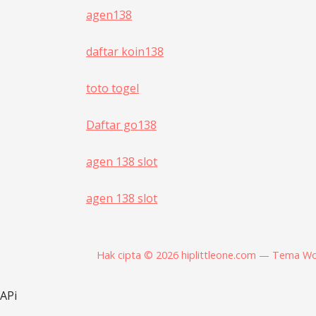
agen138
daftar koin138
toto togel
Daftar go138
agen 138 slot
agen 138 slot
Hak cipta © 2026 hiplittleone.com — Tema Wo
APi