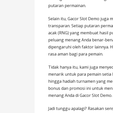
putaran permainan.
Selain itu, Gacor Slot Demo juga
transparan. Setiap putaran perm
acak (RNG) yang membuat hasil pu
peluang menang Anda benar-bena
dipengaruhi oleh faktor lainnya. 
rasa aman bagi para pemain.
Tidak hanya itu, kami juga meny
menarik untuk para pemain setia k
hingga hadiah turnamen yang me
bonus dan promosi ini untuk me
menang Anda di Gacor Slot Demo.
Jadi tunggu apalagi? Rasakan sen