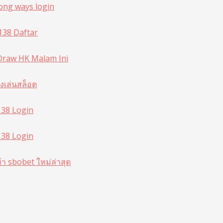
ong ways login
138 Daftar
Draw HK Malam Ini
งเล่นสล็อต
138 Login
138 Login
้า sbobet ใหม่ล่าสุด