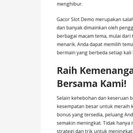
menghibur.
Gacor Slot Demo merupakan salah
dan banyak dimainkan oleh pengge
berbagai macam tema, mulai dari
menarik. Anda dapat memilih tema
bermain yang berbeda setiap kali
Raih Kemenanga
Bersama Kami!
Selain kehebohan dan keseruan 
kesempatan besar untuk meraih 
bonus yang tersedia, peluang A
semakin meningkat. Tidak hanya 
strategi dan trik untuk meningk