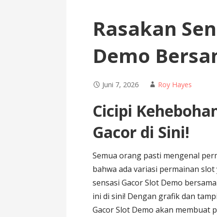
Rasakan Sens
Demo Bersa
Juni 7, 2026
Roy Hayes
Cicipi Keheboha
Gacor di Sini!
Semua orang pasti mengenal perm
bahwa ada variasi permainan slot
sensasi Gacor Slot Demo bersama 
ini di sini! Dengan grafik dan tamp
Gacor Slot Demo akan membuat p