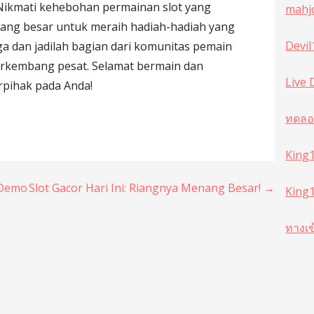
 Nikmati kehebohan permainan slot yang
mahj
luang besar untuk meraih hadiah-hadiah yang
Devil
a dan jadilah bagian dari komunitas pemain
erkembang pesat. Selamat bermain dan
Live 
pihak pada Anda!
ทดลอ
King
 Demo
Slot Gacor Hari Ini: Riangnya Menang Besar! →
King
ทางเข