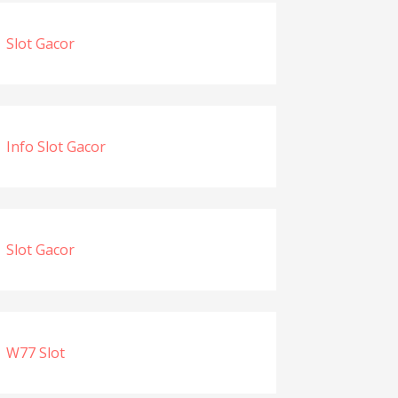
Slot Gacor
Info Slot Gacor
Slot Gacor
W77 Slot