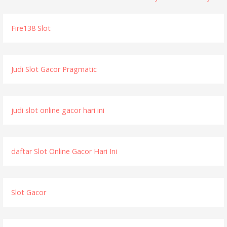
a
Fire138 Slot
v
i
Judi Slot Gacor Pragmatic
g
a
judi slot online gacor hari ini
s
i
daftar Slot Online Gacor Hari Ini
P
o
Slot Gacor
s