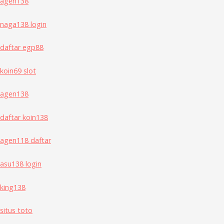
agen138
naga138 login
daftar egp88
koin69 slot
agen138
daftar koin138
agen118 daftar
asu138 login
king138
situs toto