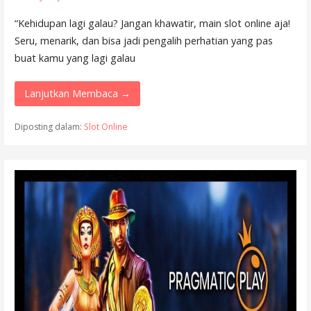
“Kehidupan lagi galau? Jangan khawatir, main slot online aja!
Seru, menarik, dan bisa jadi pengalih perhatian yang pas
buat kamu yang lagi galau
Lanjutkan Membaca →
Diposting dalam:
Slot Online