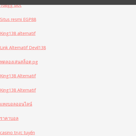
168gg slot
Situs resmi EGP88
King138 alternatif
Link Alternatif Devil138
ทดลองเล่นสล็อต pg
King138 Alternatif
King138 Alternatif
แทงบอลออนไลน์
ราคาบอล
casino trực tuyến