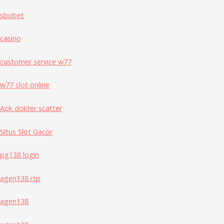
sbobet
casino
customer service w77
w77 slot online
Apk dokter scatter
Situs Slot Gacor
pg138 login
agen138 rtp
agen138