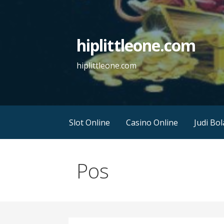
L
a
n
hiplittleone.com
g
s
hiplittleone.com
u
n
g
k
Slot Online
Casino Online
Judi Bol
e
k
o
Pos
n
t
e
n