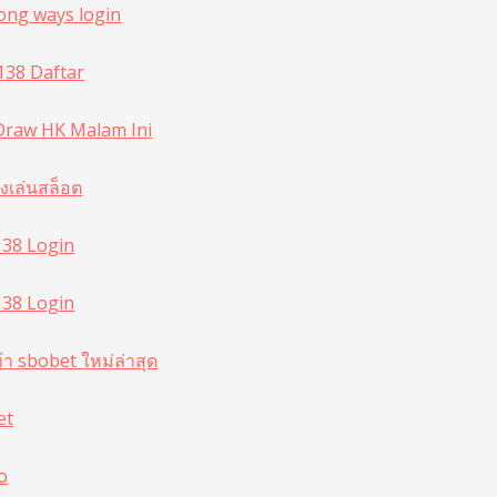
ong ways login
138 Daftar
Draw HK Malam Ini
งเล่นสล็อต
138 Login
138 Login
้า sbobet ใหม่ล่าสุด
et
o