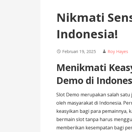
Nikmati Sens
Indonesia!
Februari 19, 2025
Roy Hayes
Menikmati Keasy
Demo di Indones
Slot Demo merupakan salah satu j
oleh masyarakat di Indonesia. Pe
keasyikan bagi para pemainnya, 
bermain slot tanpa harus menggun
memberikan kesempatan bagi pe