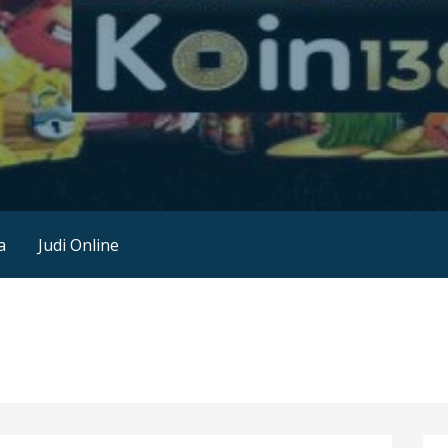
a
Judi Online