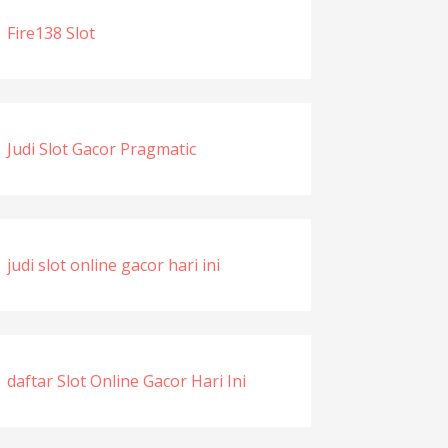
Fire138 Slot
Judi Slot Gacor Pragmatic
judi slot online gacor hari ini
daftar Slot Online Gacor Hari Ini