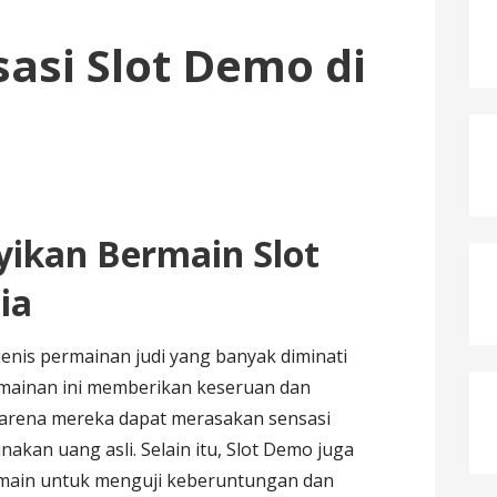
asi Slot Demo di
ikan Bermain Slot
ia
enis permainan judi yang banyak diminati
rmainan ini memberikan keseruan dan
karena mereka dapat merasakan sensasi
akan uang asli. Selain itu, Slot Demo juga
main untuk menguji keberuntungan dan