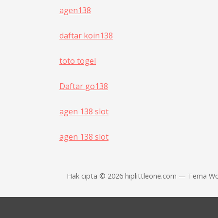
agen138
daftar koin138
toto togel
Daftar go138
agen 138 slot
agen 138 slot
Hak cipta © 2026 hiplittleone.com — Tema Wo
APi