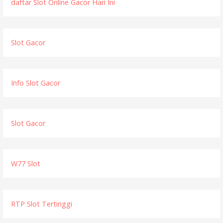
o
daftar Slot Online Gacor Hari Ini
s
Slot Gacor
Info Slot Gacor
Slot Gacor
W77 Slot
RTP Slot Tertinggi