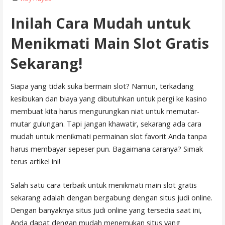
Inilah Cara Mudah untuk
Menikmati Main Slot Gratis
Sekarang!
Siapa yang tidak suka bermain slot? Namun, terkadang
kesibukan dan biaya yang dibutuhkan untuk pergi ke kasino
membuat kita harus mengurungkan niat untuk memutar-
mutar gulungan. Tapi jangan khawatir, sekarang ada cara
mudah untuk menikmati permainan slot favorit Anda tanpa
harus membayar sepeser pun. Bagaimana caranya? Simak
terus artikel ini!
Salah satu cara terbaik untuk menikmati main slot gratis
sekarang adalah dengan bergabung dengan situs judi online.
Dengan banyaknya situs judi online yang tersedia saat ini,
Anda dapat dengan mudah menemukan situs yang