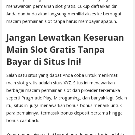
menawarkan permainan slot gratis. Cukup daftarkan diri
Anda dan Anda akan langsung memiliki akses ke berbagai
macam permainan slot tanpa harus membayar apapun.
Jangan Lewatkan Keseruan
Main Slot Gratis Tanpa
Bayar di Situs Ini!
Salah satu situs yang dapat Anda coba untuk menikmati
main slot gratis adalah situs XYZ. Situs ini menawarkan
berbagai macam permainan slot dari provider terkemuka
seperti Pragmatic Play, Microgaming, dan banyak lagi. Selain
itu, situs ini juga menawarkan bonus-bonus menarik untuk
para pemainnya, termasuk bonus deposit pertama hingga
bonus cashback.
Keuntungan lainnya dari bergabung dengan situs ini adalah