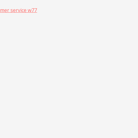
mer service w77