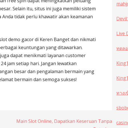
 dan free spin dapat meningkatkan peluang
mahj
r. Selain itu, situs ini juga memiliki sistem
 Anda tidak perlu khawatir akan keamanan
Devil
Live 
 slot demo gacor di Keren Banget dan nikmati
 berbagai keuntungan yang ditawarkan.
ทดลอ
a juga dapat menikmati layanan customer
King
24 jam setiap hari. Jangan lewatkan
angan besar dan pengalaman bermain yang
King
Selamat bermain dan semoga sukses!
ทางเข
sbob
Main Slot Online, Dapatkan Keseruan Tanpa
casin