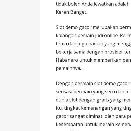
tidak boleh Anda lewatkan adalah
Keren Banget.
Slot demo gacor merupakan permai
kalangan pemain judi online. Pe
tema dan juga hadiah yang menggi
bekerja sama dengan provider ter
Habanero untuk memberikan peng
pemainnya.
Dengan bermain slot demo gacor 
sensasi bermain yang seru dan m
dunia slot dengan grafis yang me
itu, tingkat kemenangan yang tin
gacor sangat diminati oleh para pe
kesempatan untuk meraih kemena