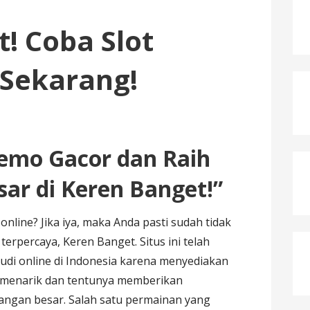
! Coba Slot
Sekarang!
emo Gacor dan Raih
r di Keren Banget!”
nline? Jika iya, maka Anda pasti sudah tidak
 terpercaya, Keren Banget. Situs ini telah
judi online di Indonesia karena menyediakan
menarik dan tentunya memberikan
ngan besar. Salah satu permainan yang