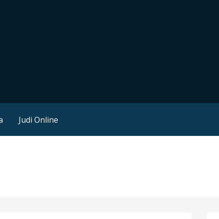
a
Judi Online