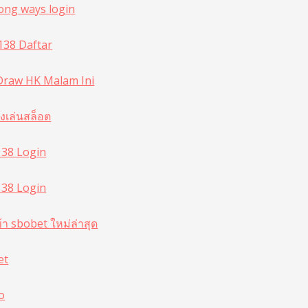
ong ways login
138 Daftar
Draw HK Malam Ini
งเล่นสล็อต
138 Login
138 Login
้า sbobet ใหม่ล่าสุด
et
o