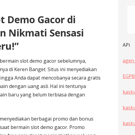
ot Demo Gacor di
n Nikmati Sensasi
ru!”
APi
agen
bermain slot demo gacor sebelumnya,
ya di Keren Banget. Situs ini menyediakan
EGP8
ehingga Anda dapat mencobanya secara gratis
n dengan uang asli. Hal ini tentunya
kasku
in baru yang belum terbiasa dengan
kasku
a menyediakan berbagai promo dan bonus
kasku
 saat bermain slot demo gacor. Promo