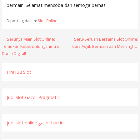
bermain. Selamat mencoba dan semoga berhasil!
Diposting dalam:
Slot Online
N
← Serunya Main Slot Online:
Seru-Seruan Bersama Slot Online:
Temukan Keberuntunganmu di
Cara Asyik Bermain dan Menang! →
a
Dunia Digital!
v
i
Fire138 Slot
g
a
Judi Slot Gacor Pragmatic
s
i
judi slot online gacor hari ini
p