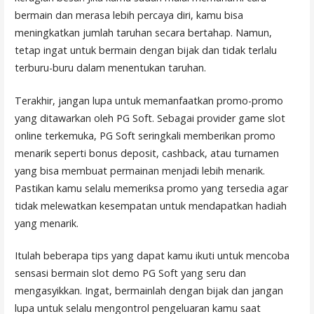
bermain dan merasa lebih percaya diri, kamu bisa
meningkatkan jumlah taruhan secara bertahap. Namun,
tetap ingat untuk bermain dengan bijak dan tidak terlalu
terburu-buru dalam menentukan taruhan.
Terakhir, jangan lupa untuk memanfaatkan promo-promo
yang ditawarkan oleh PG Soft. Sebagai provider game slot
online terkemuka, PG Soft seringkali memberikan promo
menarik seperti bonus deposit, cashback, atau turnamen
yang bisa membuat permainan menjadi lebih menarik.
Pastikan kamu selalu memeriksa promo yang tersedia agar
tidak melewatkan kesempatan untuk mendapatkan hadiah
yang menarik.
Itulah beberapa tips yang dapat kamu ikuti untuk mencoba
sensasi bermain slot demo PG Soft yang seru dan
mengasyikkan. Ingat, bermainlah dengan bijak dan jangan
lupa untuk selalu mengontrol pengeluaran kamu saat