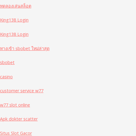
ทดลองเล่นสล็อต
King138 Login
King138 Login
ทางเข้า sbobet ใหม่ล่าสุด
sbobet
casino
customer service w77
w77 slot online
Apk dokter scatter
Situs Slot Gacor