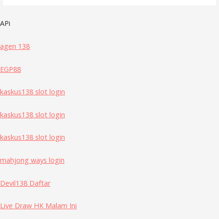
APi
agen 138
EGP88
kaskus138 slot login
kaskus138 slot login
kaskus138 slot login
mahjong ways login
Devil138 Daftar
Live Draw HK Malam Ini