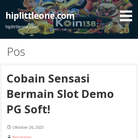
L
a
hiplittleone.com
n
g
hiplittleone.com
s
u
Pos
n
g
k
e
Cobain Sensasi
k
o
Bermain Slot Demo
n
t
PG Soft!
e
n
Oktober 26, 2025
Roy Hayes