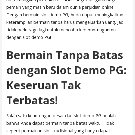
pemain yang masih baru dalam dunia perjudian online.
Dengan bermain slot demo PG, Anda dapat meningkatkan
keterampilan bermain tanpa harus mengeluarkan uang. Jadi,
tidak perlu ragu lagi untuk mencoba keberuntunganmu
dengan slot demo PG!
Bermain Tanpa Batas
dengan Slot Demo PG:
Keseruan Tak
Terbatas!
Salah satu keuntungan besar dari slot demo PG adalah
bahwa Anda dapat bermain tanpa batas waktu. Tidak
seperti permainan slot tradisional yang hanya dapat