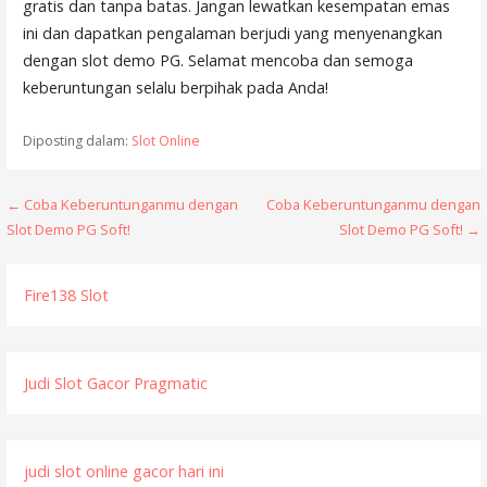
gratis dan tanpa batas. Jangan lewatkan kesempatan emas
ini dan dapatkan pengalaman berjudi yang menyenangkan
dengan slot demo PG. Selamat mencoba dan semoga
keberuntungan selalu berpihak pada Anda!
Diposting dalam:
Slot Online
N
← Coba Keberuntunganmu dengan
Coba Keberuntunganmu dengan
Slot Demo PG Soft!
Slot Demo PG Soft! →
a
v
Fire138 Slot
i
g
Judi Slot Gacor Pragmatic
a
s
judi slot online gacor hari ini
i