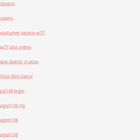
sbobet
casino
customer service w77
w77 slot online
Apk dokter scatter
Situs Slot Gacor
pg138 login
agen138 rtp
agen138
agen138