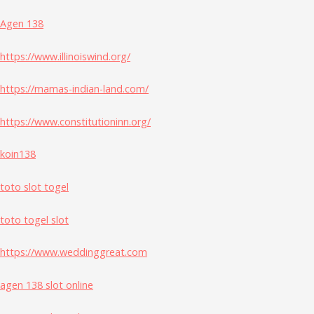
Agen 138
https://www.illinoiswind.org/
https://mamas-indian-land.com/
https://www.constitutioninn.org/
koin138
toto slot togel
toto togel slot
https://www.weddinggreat.com
agen 138 slot online