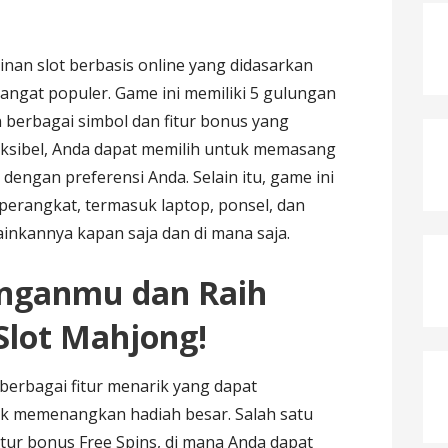
nan slot berbasis online yang didasarkan
sangat populer. Game ini memiliki 5 gulungan
 berbagai simbol dan fitur bonus yang
eksibel, Anda dapat memilih untuk memasang
 dengan preferensi Anda. Selain itu, game ini
 perangkat, termasuk laptop, ponsel, dan
inkannya kapan saja dan di mana saja.
nganmu dan Raih
Slot Mahjong!
erbagai fitur menarik yang dapat
k memenangkan hadiah besar. Salah satu
fitur bonus Free Spins, di mana Anda dapat