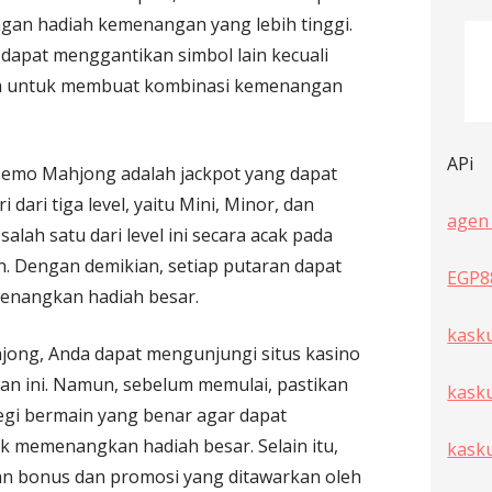
an hadiah kemenangan yang lebih tinggi.
ng dapat menggantikan simbol lain kecuali
da untuk membuat kombinasi kemenangan
APi
 Demo Mahjong adalah jackpot yang dapat
 dari tiga level, yaitu Mini, Minor, dan
agen
ah satu dari level ini secara acak pada
. Dengan demikian, setiap putaran dapat
EGP8
enangkan hadiah besar.
kasku
ong, Anda dapat mengunjungi situs kasino
n ini. Namun, sebelum memulai, pastikan
kasku
gi bermain yang benar agar dapat
 memenangkan hadiah besar. Selain itu,
kasku
n bonus dan promosi yang ditawarkan oleh