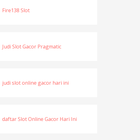
Fire138 Slot
Judi Slot Gacor Pragmatic
judi slot online gacor hari ini
daftar Slot Online Gacor Hari Ini