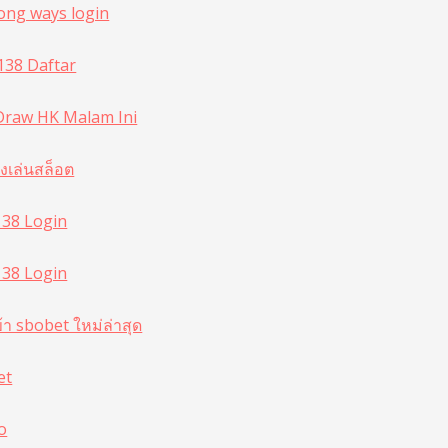
ong ways login
138 Daftar
Draw HK Malam Ini
งเล่นสล็อต
138 Login
138 Login
้า sbobet ใหม่ล่าสุด
et
o