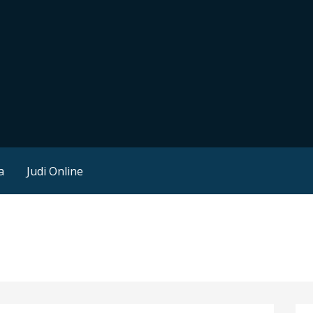
a
Judi Online