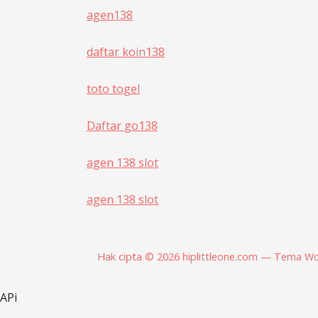
agen138
daftar koin138
toto togel
Daftar go138
agen 138 slot
agen 138 slot
Hak cipta © 2026 hiplittleone.com — Tema Wo
APi