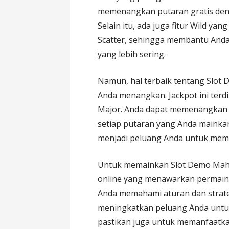
memenangkan putaran gratis deng
Selain itu, ada juga fitur Wild ya
Scatter, sehingga membantu An
yang lebih sering.
Namun, hal terbaik tentang Slot
Anda menangkan. Jackpot ini terdiri
Major. Anda dapat memenangkan sal
setiap putaran yang Anda mainkan
menjadi peluang Anda untuk mem
Untuk memainkan Slot Demo Mahj
online yang menawarkan permaina
Anda memahami aturan dan strate
meningkatkan peluang Anda untuk
pastikan juga untuk memanfaatka