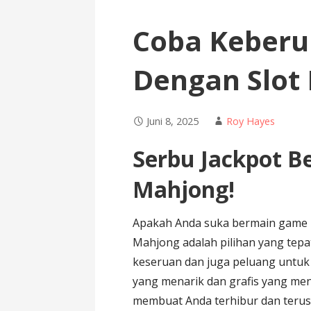
Coba Keber
Dengan Slot
Juni 8, 2025
Roy Hayes
Serbu Jackpot B
Mahjong!
Apakah Anda suka bermain game ka
Mahjong adalah pilihan yang tep
keseruan dan juga peluang untu
yang menarik dan grafis yang me
membuat Anda terhibur dan teru