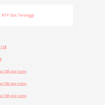
RTP Slot Tertinggi
 138
8
s138 slot login
s138 slot login
s138 slot login