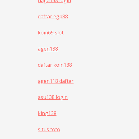
naga138 login
daftar egp88
koin69 slot
agen138
daftar koin138
agen118 daftar
asu138 login
king138
situs toto