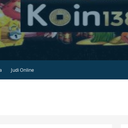
a
Judi Online