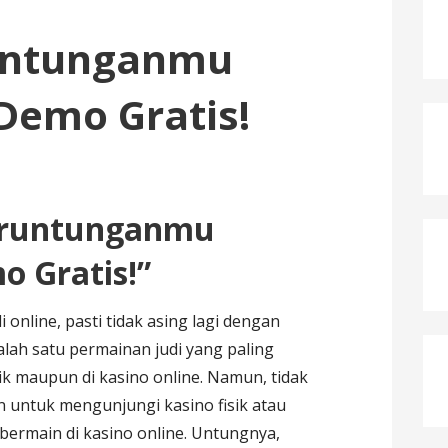
untunganmu
Demo Gratis!
eruntunganmu
o Gratis!”
 online, pasti tidak asing lagi dengan
alah satu permainan judi yang paling
isik maupun di kasino online. Namun, tidak
 untuk mengunjungi kasino fisik atau
bermain di kasino online. Untungnya,