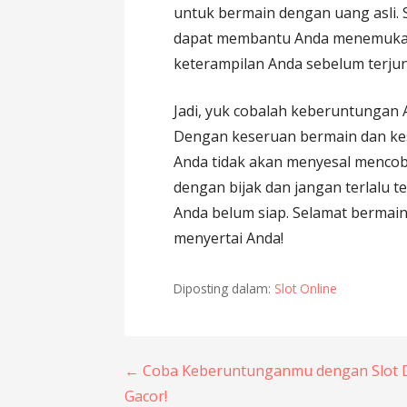
untuk bermain dengan uang asli. S
dapat membantu Anda menemukan 
keterampilan Anda sebelum terju
Jadi, yuk cobalah keberuntungan 
Dengan keseruan bermain dan k
Anda tidak akan menyesal mencoba
dengan bijak dan jangan terlalu t
Anda belum siap. Selamat bermai
menyertai Anda!
Diposting dalam:
Slot Online
Navigasi
← Coba Keberuntunganmu dengan Slot
Gacor!