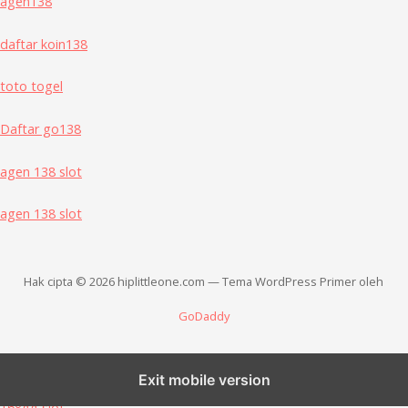
agen138
daftar koin138
toto togel
Daftar go138
agen 138 slot
agen 138 slot
Hak cipta © 2026 hiplittleone.com — Tema WordPress Primer oleh
GoDaddy
APi
Exit mobile version
168gg slot