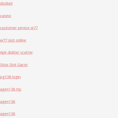
sbobet
casino
customer service w77
w77 slot online
Apk dokter scatter
Situs Slot Gacor
pg138 login
agen138 rtp
agen138
agen138