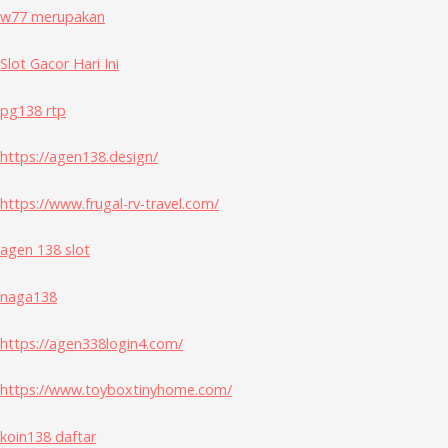
w77 merupakan
Slot Gacor Hari Ini
pg138 rtp
https://agen138.design/
https://www.frugal-rv-travel.com/
agen 138 slot
naga138
https://agen338login4.com/
https://www.toyboxtinyhome.com/
koin138 daftar