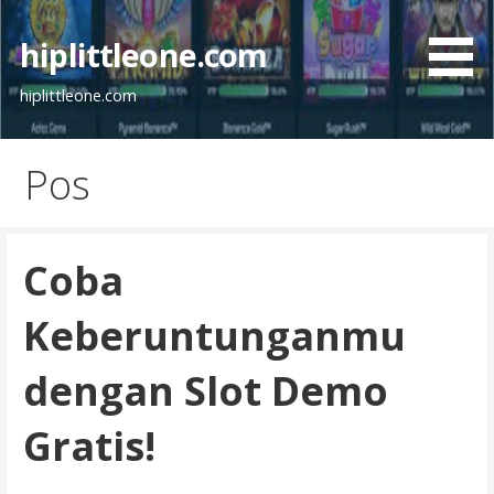
L
a
hiplittleone.com
n
g
hiplittleone.com
s
u
Pos
n
g
k
e
Coba
k
o
Keberuntunganmu
n
t
dengan Slot Demo
e
n
Gratis!