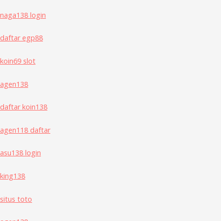
naga138 login
daftar egp88
koin69 slot
agen138
daftar koin138
agen118 daftar
asu138 login
king138
situs toto