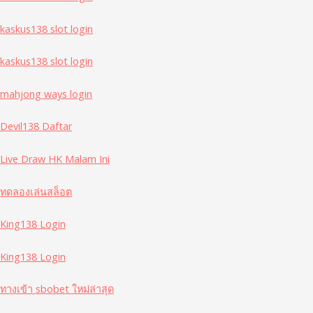
kaskus138 slot login
kaskus138 slot login
mahjong ways login
Devil138 Daftar
Live Draw HK Malam Ini
ทดลองเล่นสล็อต
King138 Login
King138 Login
ทางเข้า sbobet ใหม่ล่าสุด