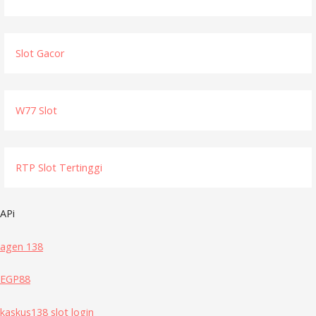
Slot Gacor
W77 Slot
RTP Slot Tertinggi
APi
agen 138
EGP88
kaskus138 slot login